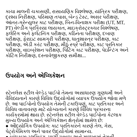
કાચા માલની ચકાસણી, રાસાયણિક વિશ્લેષણ, યાંત્રિક પરીક્ષણ,
દ્રશ્ય નિરીક્ષણ, પરિમાણ તપાસ, બેન્ડ ટેસ્ટ, અસર પરીક્ષણ,
આંતર-ગ્રેન્યુલર કાટ પરીક્ષણ, બિન-વિનાશક પરીક્ષા (UT, MT,
PT) વેલ્ડીંગ પ્રક્રિયા લાયકાત, માઇક્રોસ્ટ્રક્ચર વિશ્લેષણ,
ફ્લેરિંગ અને ફ્લેટનિંગ પરીક્ષણ, કઠિનતા પરીક્ષણ, દબાણ
પરીક્ષણ, ફેરાઇટ સામગ્રી પરીક્ષણ, ધાતુશાસ્ત્ર પરીક્ષણ, કાટ
પરીક્ષણ, એડી કરંટ પરીક્ષણ, મીઠું સ્પ્રે પરીક્ષણ, કાટ પ્રતિકાર
પરીક્ષણ, વાઇબ્રેશન પરીક્ષણ, પિટિંગ કાટ પરીક્ષણ, પેઇન્ટિંગ અને
કોટિંગ નિરીક્ષણ, દસ્તાવેજીકરણ સમીક્ષા...
ઉપયોગ અને એપ્લિકેશન
સ્ટેનલેસ સ્ટીલ વેલ્ડેડ પાઈપો તેમના અસાધારણ ગુણધર્મો અને
વૈવિધ્યતાને કારણે વિવિધ ઉદ્યોગોમાં વ્યાપક ઉપયોગ જોવા મળે
છે. આ પાઈપોનો ઉપયોગ તેમની ટકાઉપણું, કાટ પ્રતિકાર અને
વિવિધ વાતાવરણ માટે યોગ્યતાને કારણે વિવિધ પ્રકારના
કાર્યક્રમોમાં થાય છે. સ્ટેનલેસ સ્ટીલ વેલ્ડેડ પાઈપોના કેટલાક
મુખ્ય ઉપયોગ અને એપ્લિકેશન ક્ષેત્રોમાં શામેલ છે:
● ઔદ્યોગિક ઉપયોગ: કાટ પ્રતિકારને કારણે તેલ, ગેસ,
પેટ્રોકેમિકલ અને પાવર ઉદ્યોગોમાં સામાન્ય.
● બાંધકામ: પ્લમ્બિંગ, પાણી પુરવઠા અને માળખામાં તેમની