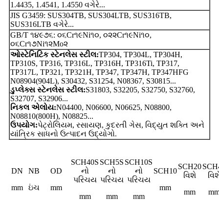
1.4435, 1.4541, 1.4550 વગેરે...
JIS G3459: SUS304TB, SUS304LTB, SUS316TB,
SUS316LTB વગેરે...
GB/T ૧૪૯૭૬: ૦૬Cr૧૯Ni૧૦, ૦૨૨Cr૧૯Ni૧૦,
૦૬Cr૧૭Ni૧૨Mo૨
ઓસ્ટેનિટિક સ્ટેનલેસ સ્ટીલ:
TP304, TP304L, TP304H,
TP310S, TP316, TP316L, TP316H, TP316Ti, TP317,
TP317L, TP321, TP321H, TP347, TP347H, TP347HFG
N08904(904L), S30432, S31254, N08367, S30815...
ડુપ્લેક્સ સ્ટેનલેસ સ્ટીલ:
S31803, S32205, S32750, S32760,
S32707, S32906...
નિકલ એલોય:
N04400, N06600, N06625, N08800,
N08810(800H), N08825...
ઉપયોગ:
પેટ્રોલિયમ, રસાયણ, કુદરતી ગેસ, વિદ્યુત શક્તિ અને
યાંત્રિક સાધનો ઉત્પાદન ઉદ્યોગો.
SCH40S
SCH5S
SCH10S
SCH20
SCH
DN
NB
OD
નો
નો
નો
SCH10
વિશે
વિશ
પરિચય
પરિચય
પરિચય
mm
ઇંચ
mm
mm
mm
m
mm
mm
mm