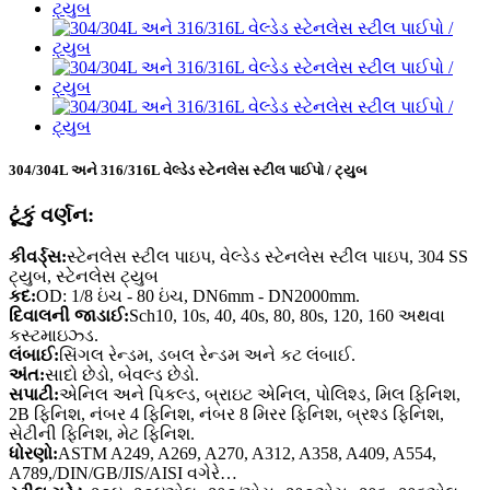
304/304L અને 316/316L વેલ્ડેડ સ્ટેનલેસ સ્ટીલ પાઈપો / ટ્યુબ
ટૂંકું વર્ણન:
કીવર્ડ્સ:
સ્ટેનલેસ સ્ટીલ પાઇપ, વેલ્ડેડ સ્ટેનલેસ સ્ટીલ પાઇપ, 304 SS
ટ્યુબ, સ્ટેનલેસ ટ્યુબ
કદ:
OD: 1/8 ઇંચ - 80 ઇંચ, DN6mm - DN2000mm.
દિવાલની જાડાઈ:
Sch10, 10s, 40, 40s, 80, 80s, 120, 160 અથવા
કસ્ટમાઇઝ્ડ.
લંબાઈ:
સિંગલ રેન્ડમ, ડબલ રેન્ડમ અને કટ લંબાઈ.
અંત:
સાદો છેડો, બેવલ્ડ છેડો.
સપાટી:
એનિલ અને પિકલ્ડ, બ્રાઇટ એનિલ, પોલિશ્ડ, મિલ ફિનિશ,
2B ફિનિશ, નંબર 4 ફિનિશ, નંબર 8 મિરર ફિનિશ, બ્રશ્ડ ફિનિશ,
સેટીની ફિનિશ, મેટ ફિનિશ.
ધોરણો:
ASTM A249, A269, A270, A312, A358, A409, A554,
A789,/DIN/GB/JIS/AISI વગેરે…