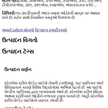
સ્ટીલ ગ્રેડ:
૩૦૪, ૩૦૪એલ, ૩૧૦/એસ, ૩૧૦એચ, ૩૧૬, ૩૧૬એલ,
ટીપી૩૧૦એસ, ૩૨૧, ૩૨૧એચ, ૯૦૪એલ, એસ૩૧૮૦૩ વગેરે…
ડિલિવરી:
૧૫-૩૦ દિવસની અંદર તમારા ઓર્ડરની માત્રા પર આધાર
રાખે છે, સ્ટોક સાથે નિયમિત વસ્તુઓ ઉપલબ્ધ છે.
અમને ઇમેઇલ મોકલો
ઉત્પાદન સ્પષ્ટીકરણો
ઉત્પાદન વિગતો
ઉત્પાદન ટૅગ્સ
ઉત્પાદન વર્ણન
સ્ટેનલેસ સ્ટીલ વેલ્ડેડ પાઈપો તેમની ટકાઉપણું, કાટ પ્રતિકાર અને
વૈવિધ્યતાને કારણે વિવિધ ઉદ્યોગોમાં અભિન્ન ઘટકો છે. આ પાઈપો
વેલ્ડીંગ પ્રક્રિયા દ્વારા બનાવવામાં આવે છે, સ્ટેનલેસ સ્ટીલ શીટ્સ
અથવા સ્ટ્રીપ્સને જોડીને નળાકાર ટ્યુબ બનાવે છે. અહીં સ્ટેનલેસ
સ્ટીલ વેલ્ડેડ પાઈપોનો વ્યાપક ઝાંખી છે: