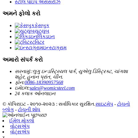
સ્ટીલ પાઇપ એસેસરીઝ
અમને ફોલો કરો
ફેસબુક
યુટ્યુબ
લિંક્ડઇન
ટ્વિટર
ઇન્સ્ટાગ્રામ
અમારો સંપર્ક કરો
સરનામું::
લુગુ ઇન્ડસ્ટ્રિયલ પાર્ક, યુએલુ ડિસ્ટ્રિક્ટ, ચાંગશા
શહેર, હુનાન પ્રાંત, ચીન.
ફોન:
0086-18390957568
ઇમેઇલ:
sales@womicsteel.com
24 કલાક ઓનલાઇન
© કૉપિરાઇટ - ૨૦૧૦-૨૦૨૩ : સર્વાધિકાર સુરક્ષિત.
સાઇટમેપ
-
ટોચનો
બ્લોગ
-
ટોચની શોધ
ઈમેલ મોકલો
વોટ્સએપ
વોટ્સએપ
x