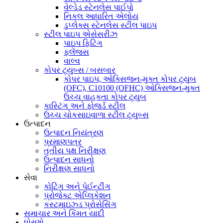
વેલ્ડેડ સ્ટેનલેસ પાઈપો
નિકલ આધારિત એલોય
ડુપ્લેક્સ સ્ટેનલેસ સ્ટીલ પાઇપ
સ્ટીલ પાઇપ એસેસરીઝ
પાઇપ ફિટિંગ
ફ્લેંજ્સ
વાલ્વ
કોપર ટ્યુબ્સ / બસબાર
કોપર પાઇપ, ઓક્સિજન-મુક્ત કોપર ટ્યુબ
(OFC), C10100 (OFHC) ઓક્સિજન-મુક્ત
ઉચ્ચ વાહકતા કોપર ટ્યુબ
કાસ્ટિંગ અને ફોર્જ્ડ સ્ટીલ
ઉચ્ચ ચોકસાઇવાળા સ્ટીલ ટ્યુબ્સ
ઉત્પાદન
ઉત્પાદન નિયંત્રણ
પ્રમાણપત્ર
તૃતીય પક્ષ નિરીક્ષણ
ઉત્પાદન સાધનો
નિરીક્ષણ સાધનો
સેવા
કોટિંગ અને પેઈન્ટીંગ
પ્રોજેક્ટ એપ્લિકેશન
કસ્ટમાઇઝ્ડ પ્રોસેસિંગ
સમાચાર અને કિંમત યાદી
ધોરણો