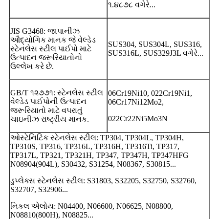
૧.૪૮૭૮ વગેરે...
JIS G3468: જાપાનીઝ
ઔદ્યોગિક માનક જે વેલ્ડેડ
SUS304, SUS304L, SUS316,
સ્ટેનલેસ સ્ટીલ પાઈપો માટે
SUS316L, SUS329J3L વગેરે...
ઉત્પાદન જરૂરિયાતોનો
ઉલ્લેખ કરે છે.
GB/T ૧૨૭૭૧: સ્ટેનલેસ સ્ટીલ
06Cr19Ni10, 022Cr19Ni1,
વેલ્ડેડ પાઈપોની ઉત્પાદન
06Cr17Ni12Mo2,
જરૂરિયાતો માટે વપરાતું
022Cr22Ni5Mo3N
ચાઇનીઝ રાષ્ટ્રીય માનક.
ઓસ્ટેનિટિક સ્ટેનલેસ સ્ટીલ: TP304, TP304L, TP304H,
TP310S, TP316, TP316L, TP316H, TP316Ti, TP317,
TP317L, TP321, TP321H, TP347, TP347H, TP347HFG
N08904(904L), S30432, S31254, N08367, S30815...
ડુપ્લેક્સ સ્ટેનલેસ સ્ટીલ: S31803, S32205, S32750, S32760,
S32707, S32906...
નિકલ એલોય: N04400, N06600, N06625, N08800,
N08810(800H), N08825...