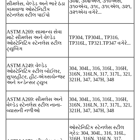
૩૦૪, ૩૦૪એલ, ૩૧૦એસ,
સીમલેસ, વેલ્ડેડ અને ભારે ઠંડા
૩૧૦એચ, ૩૧૬, ૩૧૬એલ, ૩૨૧,
કામવાળા ઓસ્ટેનિટીક
૩૨૧એચ વગેરે...
સ્ટેનલેસ સ્ટીલ પાઈપો
ASTM A269: સામાન્ય સેવા
માટે સીમલેસ અને વેલ્ડેડ
TP304, TP304L, TP316,
ઓસ્ટેનિટિક સ્ટેનલેસ સ્ટીલ
TP316L, TP321.TP347 વગેરે...
ટ્યુબિંગ
ASTM A249: વેલ્ડેડ
304, 304L, 316, 316L, 316H,
ઓસ્ટેનિટિક સ્ટીલ બોઈલર,
316N, 316LN, 317, 317L, 321,
સુપરહીટર, હીટ-એક્સચેન્જર
321H, 347, 347H, 348
અને કન્ડેન્સર ટ્યુબ
ASTM A269: સીમલેસ અને
304, 304L, 316, 316L, 316H,
વેલ્ડેડ સ્ટેનલેસ સ્ટીલ નાના-
316N, 316LN, 317, 317L, 321,
વ્યાસની નળીઓ
321H, 347, 347H, 348
ઓસ્ટેનિટિક સ્ટેનલેસ સ્ટીલ
ગ્રેડ: 304, 304L, 316, 316L,
316H, 316N, 316LN, 317,