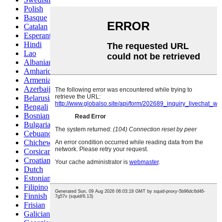
Polish
Basque
Catalan
Esperanto
Hindi
Lao
Albanian
Amharic
Armenian
Azerbaijani
Belarusian
Bengali
Bosnian
Bulgarian
Cebuano
Chichewa
Corsican
Croatian
Dutch
Estonian
Filipino
Finnish
Frisian
Galician