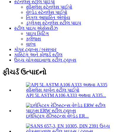
સ્ટેનલેસ સ્ટીલ પાઈપો
સીમલેસ સ્ટેનલેસ પાઈપો
વેલ્ડેડ સ્ટેનલેસ પાઈપો
નિકલ આધારિત એલોય
ડુપ્લેક્સ સ્ટેનલેસ સ્ટીલ પાઇપ
સ્ટીલ પાઇપ એસેસરીઝ
પાઇપ ફિટિંગ
ફ્લેંજ્સ
વાલ્વ
કોપર ટ્યુબ્સ / બસબાર
કાસ્ટિંગ અને ફોર્જ્ડ સ્ટીલ
ઉચ્ચ ચોકસાઇવાળા સ્ટીલ ટ્યુબ્સ
ફીચર્ડ ઉત્પાદનો
API 5L ASTM A106 A333 અથવા A335...
ઇલેક્ટ્રિક રેઝિસ્ટન્સ વેલ્ડેડ ER...