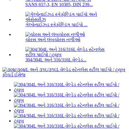
SANS 657-3, EN 10305, DIN 239...
ગેલ્વેનાઈઝ્ડ સ્કેફોલ્ડિંગ પાઈપો ...
ચોરસ અને લંબચોરસ નળીઓ
304/304L અને 316/316L વેલ્ડેડ...