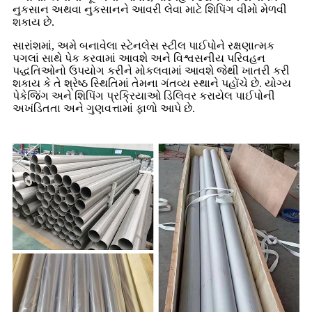
નુકસાન અથવા નુકસાનને આવરી લેવા માટે શિપિંગ વીમો મેળવી
શકાય છે.
સારાંશમાં, અમે બનાવેલા સ્ટેનલેસ સ્ટીલ પાઈપોને રક્ષણાત્મક
પગલાં સાથે પેક કરવામાં આવશે અને વિશ્વસનીય પરિવહન
પદ્ધતિઓનો ઉપયોગ કરીને મોકલવામાં આવશે જેથી ખાતરી કરી
શકાય કે તે શ્રેષ્ઠ સ્થિતિમાં તેમના ગંતવ્ય સ્થાને પહોંચે છે. યોગ્ય
પેકેજિંગ અને શિપિંગ પ્રક્રિયાઓ ડિલિવર કરાયેલ પાઈપોની
અખંડિતતા અને ગુણવત્તામાં ફાળો આપે છે.