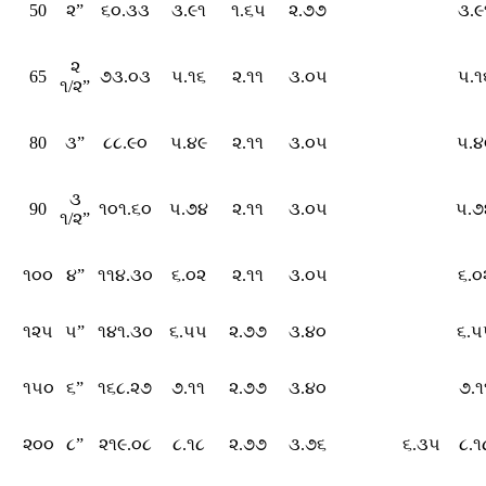
50
૨”
૬૦.૩૩
૩.૯૧
૧.૬૫
૨.૭૭
૩.૯
૨
65
૭૩.૦૩
૫.૧૬
૨.૧૧
૩.૦૫
૫.૧
૧/૨”
80
૩”
૮૮.૯૦
૫.૪૯
૨.૧૧
૩.૦૫
૫.૪
૩
90
૧૦૧.૬૦
૫.૭૪
૨.૧૧
૩.૦૫
૫.૭
૧/૨”
૧૦૦
૪”
૧૧૪.૩૦
૬.૦૨
૨.૧૧
૩.૦૫
૬.૦
૧૨૫
૫”
૧૪૧.૩૦
૬.૫૫
૨.૭૭
૩.૪૦
૬.૫
૧૫૦
૬”
૧૬૮.૨૭
૭.૧૧
૨.૭૭
૩.૪૦
૭.૧
૨૦૦
૮”
૨૧૯.૦૮
૮.૧૮
૨.૭૭
૩.૭૬
૬.૩૫
૮.૧