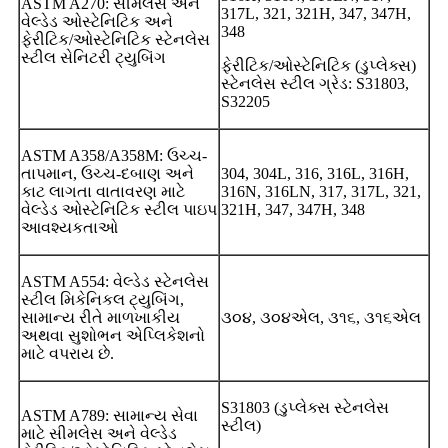
ASTM A270: સીમલેસ અને
317L, 321, 321H, 347, 347H,
વેલ્ડેડ ઓસ્ટેનિટિક અને
348
ફેરીટિક/ઓસ્ટેનિટિક સ્ટેનલેસ
સ્ટીલ સેનિટરી ટ્યુબિંગ
ફેરીટિક/ઓસ્ટેનિટિક (ડુપ્લેક્સ)
સ્ટેનલેસ સ્ટીલ ગ્રેડ: S31803,
S32205
ASTM A358/A358M: ઉચ્ચ-
તાપમાન, ઉચ્ચ-દબાણ અને
304, 304L, 316, 316L, 316H,
કાટ લાગતા વાતાવરણ માટે
316N, 316LN, 317, 317L, 321,
વેલ્ડેડ ઓસ્ટેનિટિક સ્ટીલ પાઇપ
321H, 347, 347H, 348
આવશ્યકતાઓ
ASTM A554: વેલ્ડેડ સ્ટેનલેસ
સ્ટીલ મિકેનિકલ ટ્યુબિંગ,
સામાન્ય રીતે માળખાકીય
૩૦૪, ૩૦૪એલ, ૩૧૬, ૩૧૬એલ
અથવા સુશોભન એપ્લિકેશનો
માટે વપરાય છે.
S31803 (ડુપ્લેક્સ સ્ટેનલેસ
ASTM A789: સામાન્ય સેવા
સ્ટીલ)
માટે સીમલેસ અને વેલ્ડેડ