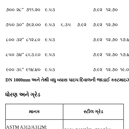
૭૦૦
૨૮”
૭૧૧.૨૦
૯.૫૩
૭.૯૨
૧૨.૭૦
૭૫૦
૩૦”
૭૬૨.૦૦
૯.૫૩
૬.૩૫
૭.૯૨
૭.૯૨
૧૨.૭૦
૮૦૦
૩૨”
૮૧૨.૮૦
૯.૫૩
૭.૯૨
૧૨.૭૦
૧૭.
૮૫૦
૩૪”
૮૬૩.૬૦
૯.૫૩
૭.૯૨
૧૨.૭૦
૧૭.
૯૦૦
૩૬”
૯૧૪.૪૦
૯.૫૩
૭.૯૨
૧૨.૭૦
૧૯.
DN 1000mm અને તેથી વધુ વ્યાસ પાઇપ દિવાલની જાડાઈ કસ્ટમાઇઝ
ધોરણ અને ગ્રેડ
માનક
સ્ટીલ ગ્રેડ
ASTM A312/A312M: