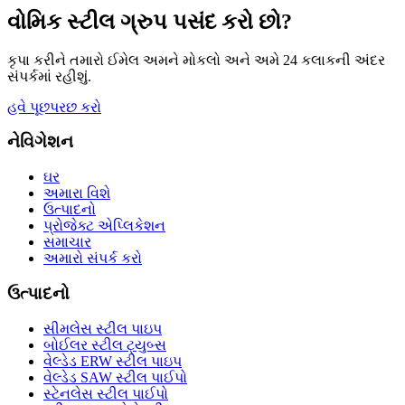
વોમિક સ્ટીલ ગ્રુપ પસંદ કરો છો?
કૃપા કરીને તમારો ઈમેલ અમને મોકલો અને અમે 24 કલાકની અંદર
સંપર્કમાં રહીશું.
હવે પૂછપરછ કરો
નેવિગેશન
ઘર
અમારા વિશે
ઉત્પાદનો
પ્રોજેક્ટ એપ્લિકેશન
સમાચાર
અમારો સંપર્ક કરો
ઉત્પાદનો
સીમલેસ સ્ટીલ પાઇપ
બોઈલર સ્ટીલ ટ્યુબ્સ
વેલ્ડેડ ERW સ્ટીલ પાઇપ
વેલ્ડેડ SAW સ્ટીલ પાઈપો
સ્ટેનલેસ સ્ટીલ પાઈપો