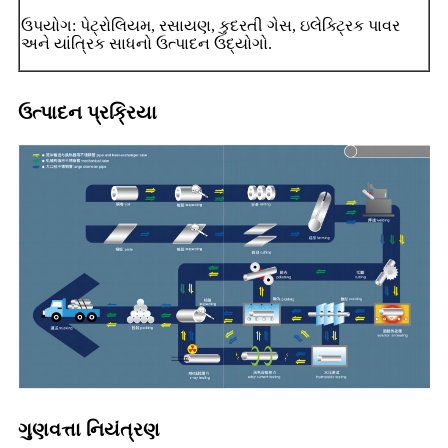
ઉપયોગ: પેટ્રોલિયમ, રસાયણ, કુદરતી ગેસ, ઇલેક્ટ્રિક પાવર
અને યાંત્રિક સાધનો ઉત્પાદન ઉદ્યોગો.
ઉત્પાદન પ્રક્રિયા
ગુણવત્તા નિયંત્રણ