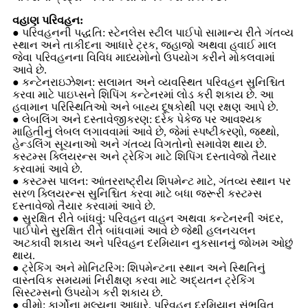
વહાણ પરિવહન:
● પરિવહનની પદ્ધતિ: સ્ટેનલેસ સ્ટીલ પાઈપો સામાન્ય રીતે ગંતવ્ય
સ્થાન અને તાકીદના આધારે ટ્રક, જહાજો અથવા હવાઈ માલ
જેવા પરિવહનના વિવિધ માધ્યમોનો ઉપયોગ કરીને મોકલવામાં
આવે છે.
● કન્ટેનરાઇઝેશન: સલામત અને વ્યવસ્થિત પરિવહન સુનિશ્ચિત
કરવા માટે પાઇપ્સને શિપિંગ કન્ટેનરમાં લોડ કરી શકાય છે. આ
હવામાન પરિસ્થિતિઓ અને બાહ્ય દૂષકોથી પણ રક્ષણ આપે છે.
● લેબલિંગ અને દસ્તાવેજીકરણ: દરેક પેકેજ પર આવશ્યક
માહિતીનું લેબલ લગાવવામાં આવે છે, જેમાં સ્પષ્ટીકરણો, જથ્થો,
હેન્ડલિંગ સૂચનાઓ અને ગંતવ્ય વિગતોનો સમાવેશ થાય છે.
કસ્ટમ્સ ક્લિયરન્સ અને ટ્રેકિંગ માટે શિપિંગ દસ્તાવેજો તૈયાર
કરવામાં આવે છે.
● કસ્ટમ્સ પાલન: આંતરરાષ્ટ્રીય શિપમેન્ટ માટે, ગંતવ્ય સ્થાન પર
સરળ ક્લિયરન્સ સુનિશ્ચિત કરવા માટે બધા જરૂરી કસ્ટમ્સ
દસ્તાવેજો તૈયાર કરવામાં આવે છે.
● સુરક્ષિત રીતે બાંધવું: પરિવહન વાહન અથવા કન્ટેનરની અંદર,
પાઈપોને સુરક્ષિત રીતે બાંધવામાં આવે છે જેથી હલનચલન
અટકાવી શકાય અને પરિવહન દરમિયાન નુકસાનનું જોખમ ઓછું
થાય.
● ટ્રેકિંગ અને મોનિટરિંગ: શિપમેન્ટના સ્થાન અને સ્થિતિનું
વાસ્તવિક સમયમાં નિરીક્ષણ કરવા માટે અદ્યતન ટ્રેકિંગ
સિસ્ટમ્સનો ઉપયોગ કરી શકાય છે.
● વીમો: કાર્ગોના મૂલ્યના આધારે, પરિવહન દરમિયાન સંભવિત