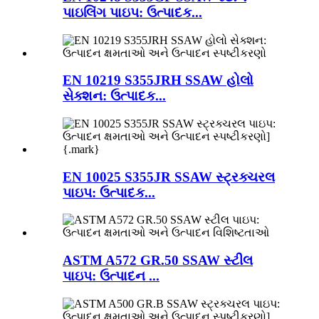
પાઇલિંગ પાઇપ: ઉત્પાદક...
EN 10219 S355JRH SSAW હોલો
સેક્શન: ઉત્પાદક...
EN 10025 S355JR SSAW સ્ટ્રક્ચરલ
પાઇપ: ઉત્પાદક...
ASTM A572 GR.50 SSAW સ્ટીલ
પાઇપ: ઉત્પાદન ...