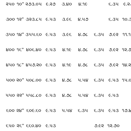
૨૫૦
૧૦”
૨૭૩.૦૫
૯.૨૭
૩.૪૦
૪.૧૯
૬.૩૫
૯.૨
૩૦૦
૧૨”
૩૨૩.૮૫
૯.૫૩
૩.૯૬
૪.૫૭
૬.૩૫
૧૦.
૩૫૦
૧૪”
૩૫૫.૬૦
૯.૫૩
૩.૯૬
૪.૭૮
૬.૩૫
૭.૯૨
૧૧.
૪૦૦
૧૬”
૪૦૬.૪૦
૯.૫૩
૪.૧૯
૪.૭૮
૬.૩૫
૭.૯૨
૧૨.
૪૫૦
૧૮”
૪૫૭.૨૦
૯.૫૩
૪.૧૯
૪.૭૮
૬.૩૫
૭.૯૨
૧૪.
૫૦૦
૨૦”
૫૦૮.૦૦
૯.૫૩
૪.૭૮
૫.૫૪
૬.૩૫
૯.૫૩
૧૫.
૫૫૦
૨૨”
૫૫૮.૮૦
૯.૫૩
૪.૭૮
૫.૫૪
૬.૩૫
૯.૫૩
૬૦૦
૨૪”
૬૦૯.૬૦
૯.૫૩
૫.૫૪
૬.૩૫
૬.૩૫
૯.૫૩
૧૭.
૬૫૦
૨૬”
૬૬૦.૪૦
૯.૫૩
૭.૯૨
૧૨.૭૦