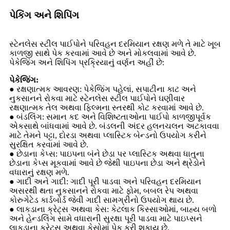
પેકિંગ અને શિપિંગ
સ્ટેનલેસ સ્ટીલ પાઈપોને પરિવહન દરમિયાન રક્ષણ મળે તે માટે ખૂબ
કાળજી સાથે પેક કરવામાં આવે છે અને મોકલવામાં આવે છે.
પેકેજિંગ અને શિપિંગ પ્રક્રિયાનું વર્ણન અહીં છે:
પેકેજિંગ:
● રક્ષણાત્મક આવરણ: પેકેજિંગ પહેલાં, સપાટીના કાટ અને
નુકસાનને રોકવા માટે સ્ટેનલેસ સ્ટીલ પાઈપોને ઘણીવાર
રક્ષણાત્મક તેલ અથવા ફિલ્મના સ્તરથી કોટ કરવામાં આવે છે.
● બંડલિંગ: સમાન કદ અને વિશિષ્ટતાઓના પાઈપો કાળજીપૂર્વક
એકસાથે બાંધવામાં આવે છે. બંડલની અંદર હલનચલન અટકાવવા
માટે તેમને પટ્ટા, દોરડા અથવા પ્લાસ્ટિક બેન્ડનો ઉપયોગ કરીને
સુરક્ષિત કરવામાં આવે છે.
● છેડાના કેપ્સ: પાઇપના બંને છેડા પર પ્લાસ્ટિક અથવા ધાતુના
છેડાના કેપ્સ મૂકવામાં આવે છે જેથી પાઇપના છેડા અને થ્રેડોને
વધારાનું રક્ષણ મળે.
● ગાદી અને ગાદી: ગાદી પૂરી પાડવા અને પરિવહન દરમિયાન
અસરથી થતા નુકસાનને રોકવા માટે ફોમ, બબલ રેપ અથવા
કોરુગેટેડ કાર્ડબોર્ડ જેવી ગાદી સામગ્રીનો ઉપયોગ થાય છે.
● લાકડાના ક્રેટ્સ અથવા કેસ: કેટલાક કિસ્સાઓમાં, બાહ્ય બળો
અને હેન્ડલિંગ સામે વધારાની સુરક્ષા પૂરી પાડવા માટે પાઇપ્સને
લાકડાના ક્રેટ્સ અથવા કેસોમાં પેક કરી શકાય છે.