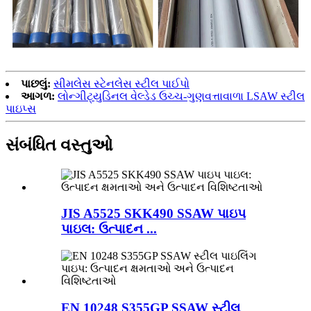
પાછલું:
સીમલેસ સ્ટેનલેસ સ્ટીલ પાઈપો
આગળ:
લોન્ગીટ્યુડિનલ વેલ્ડેડ ઉચ્ચ-ગુણવત્તાવાળા LSAW સ્ટીલ
પાઇપ્સ
સંબંધિત વસ્તુઓ
JIS A5525 SKK490 SSAW પાઇપ
પાઇલ: ઉત્પાદન ...
EN 10248 S355GP SSAW સ્ટીલ