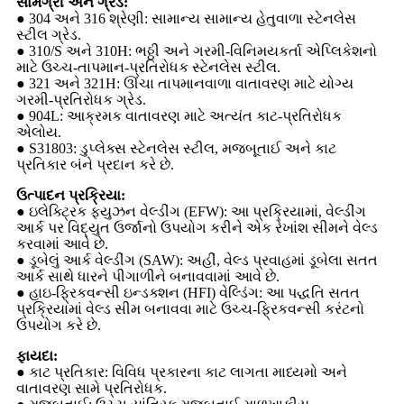
સામગ્રી અને ગ્રેડ:
● 304 અને 316 શ્રેણી: સામાન્ય સામાન્ય હેતુવાળા સ્ટેનલેસ
સ્ટીલ ગ્રેડ.
● 310/S અને 310H: ભઠ્ઠી અને ગરમી-વિનિમયકર્તા એપ્લિકેશનો
માટે ઉચ્ચ-તાપમાન-પ્રતિરોધક સ્ટેનલેસ સ્ટીલ.
● 321 અને 321H: ઊંચા તાપમાનવાળા વાતાવરણ માટે યોગ્ય
ગરમી-પ્રતિરોધક ગ્રેડ.
● 904L: આક્રમક વાતાવરણ માટે અત્યંત કાટ-પ્રતિરોધક
એલોય.
● S31803: ડુપ્લેક્સ સ્ટેનલેસ સ્ટીલ, મજબૂતાઈ અને કાટ
પ્રતિકાર બંને પ્રદાન કરે છે.
ઉત્પાદન પ્રક્રિયા:
● ઇલેક્ટ્રિક ફ્યુઝન વેલ્ડીંગ (EFW): આ પ્રક્રિયામાં, વેલ્ડીંગ
આર્ક પર વિદ્યુત ઉર્જાનો ઉપયોગ કરીને એક રેખાંશ સીમને વેલ્ડ
કરવામાં આવે છે.
● ડૂબેલું આર્ક વેલ્ડીંગ (SAW): અહીં, વેલ્ડ પ્રવાહમાં ડૂબેલા સતત
આર્ક સાથે ધારને પીગાળીને બનાવવામાં આવે છે.
● હાઇ-ફ્રિકવન્સી ઇન્ડક્શન (HFI) વેલ્ડિંગ: આ પદ્ધતિ સતત
પ્રક્રિયામાં વેલ્ડ સીમ બનાવવા માટે ઉચ્ચ-ફ્રિકવન્સી કરંટનો
ઉપયોગ કરે છે.
ફાયદા:
● કાટ પ્રતિકાર: વિવિધ પ્રકારના કાટ લાગતા માધ્યમો અને
વાતાવરણ સામે પ્રતિરોધક.