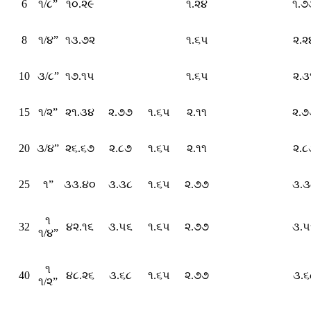
6
૧/૮”
૧૦.૨૯
૧.૨૪
૧.૭
8
૧/૪”
૧૩.૭૨
૧.૬૫
૨.૨
10
૩/૮”
૧૭.૧૫
૧.૬૫
૨.૩
15
૧/૨”
૨૧.૩૪
૨.૭૭
૧.૬૫
૨.૧૧
૨.૭
20
૩/૪”
૨૬.૬૭
૨.૮૭
૧.૬૫
૨.૧૧
૨.૮
25
૧”
૩૩.૪૦
૩.૩૮
૧.૬૫
૨.૭૭
૩.૩
૧
32
૪૨.૧૬
૩.૫૬
૧.૬૫
૨.૭૭
૩.૫
૧/૪”
૧
40
૪૮.૨૬
૩.૬૮
૧.૬૫
૨.૭૭
૩.૬
૧/૨”