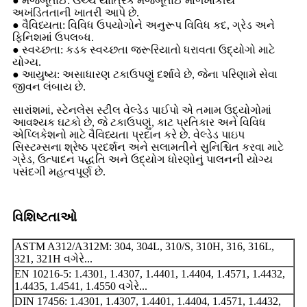
● મજબૂતાઈ: ઉચ્ચ યાંત્રિક મજબૂતાઈ માળખાકીય
અખંડિતતાની ખાતરી આપે છે.
● વૈવિધ્યતા: વિવિધ ઉપયોગોને અનુરૂપ વિવિધ કદ, ગ્રેડ અને
ફિનિશમાં ઉપલબ્ધ.
● સ્વચ્છતા: કડક સ્વચ્છતા જરૂરિયાતો ધરાવતા ઉદ્યોગો માટે
યોગ્ય.
● આયુષ્ય: અસાધારણ ટકાઉપણું દર્શાવે છે, જેના પરિણામે સેવા
જીવન લંબાય છે.
સારાંશમાં, સ્ટેનલેસ સ્ટીલ વેલ્ડેડ પાઈપો એ તમામ ઉદ્યોગોમાં
આવશ્યક ઘટકો છે, જે ટકાઉપણું, કાટ પ્રતિકાર અને વિવિધ
એપ્લિકેશનો માટે વૈવિધ્યતા પ્રદાન કરે છે. વેલ્ડેડ પાઇપ
સિસ્ટમ્સના શ્રેષ્ઠ પ્રદર્શન અને સલામતીને સુનિશ્ચિત કરવા માટે
ગ્રેડ, ઉત્પાદન પદ્ધતિ અને ઉદ્યોગ ધોરણોનું પાલનની યોગ્ય
પસંદગી મહત્વપૂર્ણ છે.
વિશિષ્ટતાઓ
ASTM A312/A312M: 304, 304L, 310/S, 310H, 316, 316L,
321, 321H વગેરે...
EN 10216-5: 1.4301, 1.4307, 1.4401, 1.4404, 1.4571, 1.4432,
1.4435, 1.4541, 1.4550 વગેરે...
DIN 17456: 1.4301, 1.4307, 1.4401, 1.4404, 1.4571, 1.4432,