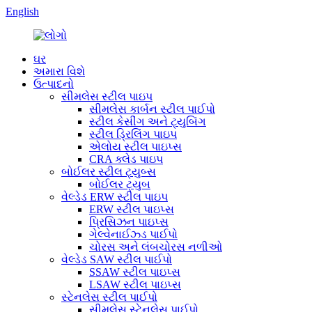
English
ઘર
અમારા વિશે
ઉત્પાદનો
સીમલેસ સ્ટીલ પાઇપ
સીમલેસ કાર્બન સ્ટીલ પાઈપો
સ્ટીલ કેસીંગ અને ટ્યુબિંગ
સ્ટીલ ડ્રિલિંગ પાઇપ
એલોય સ્ટીલ પાઇપ્સ
CRA ક્લેડ પાઇપ
બોઈલર સ્ટીલ ટ્યુબ્સ
બોઈલર ટ્યુબ
વેલ્ડેડ ERW સ્ટીલ પાઇપ
ERW સ્ટીલ પાઇપ્સ
પ્રિસિઝન પાઇપ્સ
ગેલ્વેનાઈઝ્ડ પાઈપો
ચોરસ અને લંબચોરસ નળીઓ
વેલ્ડેડ SAW સ્ટીલ પાઈપો
SSAW સ્ટીલ પાઇપ્સ
LSAW સ્ટીલ પાઇપ્સ
સ્ટેનલેસ સ્ટીલ પાઈપો
સીમલેસ સ્ટેનલેસ પાઈપો