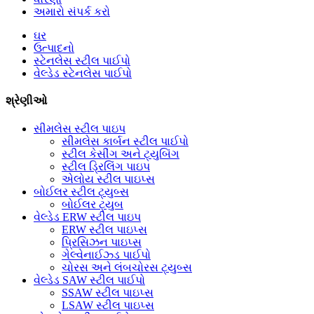
અમારો સંપર્ક કરો
ઘર
ઉત્પાદનો
સ્ટેનલેસ સ્ટીલ પાઈપો
વેલ્ડેડ સ્ટેનલેસ પાઈપો
શ્રેણીઓ
સીમલેસ સ્ટીલ પાઇપ
સીમલેસ કાર્બન સ્ટીલ પાઈપો
સ્ટીલ કેસીંગ અને ટ્યુબિંગ
સ્ટીલ ડ્રિલિંગ પાઇપ
એલોય સ્ટીલ પાઇપ્સ
બોઈલર સ્ટીલ ટ્યુબ્સ
બોઈલર ટ્યુબ
વેલ્ડેડ ERW સ્ટીલ પાઇપ
ERW સ્ટીલ પાઇપ્સ
પ્રિસિઝન પાઇપ્સ
ગેલ્વેનાઈઝ્ડ પાઈપો
ચોરસ અને લંબચોરસ ટ્યુબ્સ
વેલ્ડેડ SAW સ્ટીલ પાઈપો
SSAW સ્ટીલ પાઇપ્સ
LSAW સ્ટીલ પાઇપ્સ